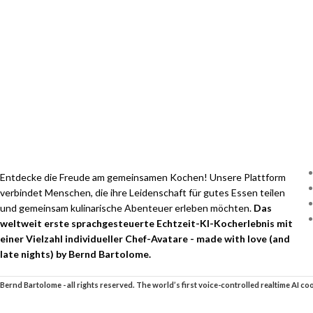
Entdecke die Freude am gemeinsamen Kochen! Unsere Plattform
verbindet Menschen, die ihre Leidenschaft für gutes Essen teilen
und gemeinsam kulinarische Abenteuer erleben möchten.
Das
weltweit erste sprachgesteuerte Echtzeit-KI-Kocherlebnis mit
einer Vielzahl individueller Chef-Avatare - made with love (and
late nights) by Bernd Bartolome.
Bernd Bartolome - all rights reserved. The world’s first voice-controlled realtime AI c