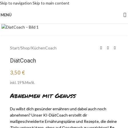
Skip to navigation
Skip to main content
MENÜ
Klick zu Vergrößern
Start
/
Shop
/
KüchenCoach
DiätCoach
3,50
€
inkl. 19 % MwSt.
Abnehmen mit Genuss
Du willst dich gesünder ernähren und dabei auch noch
abnehmen? Unser KI-DiätCoach erstellt dir
maßgeschneiderte Ernährungspläne und Rezepte, die deine
Ziele unterstützen, ohne auf Geschmack zu verzichten!
So